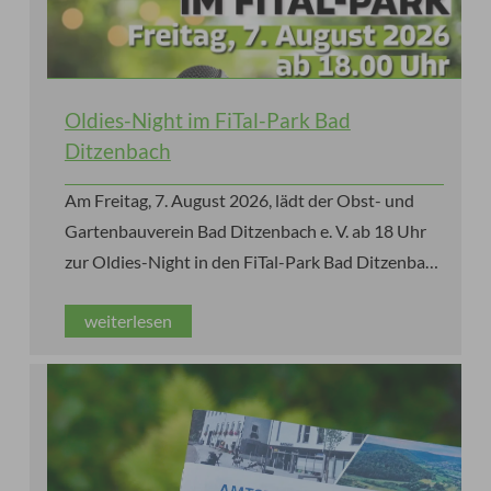
Oldies-Night im FiTal-Park Bad
Ditzenbach
Am Freitag, 7. August 2026, lädt der Obst- und
Gartenbauverein Bad Ditzenbach e. V. ab 18 Uhr
zur Oldies-Night in den FiTal-Park Bad Ditzenbach
ein. Die Gäste erwartet ein stimmungsvoller
weiterlesen
Sommerabend mit den größten Hits der 60er-,
70er- und 80er-Jahre, Live-Musik von Käppe alias
„Pink Panther“ und einem Special Guest sowie
leckeren Speisen und kühlen Getränken.