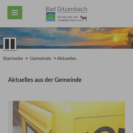
1
2
Startseite
Gemeinde
Aktuelles
3
4
5
Aktuelles aus der Gemeinde
Prev
Next