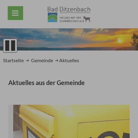
1
2
Startseite
Gemeinde
Aktuelles
3
4
5
Aktuelles aus der Gemeinde
Prev
Next