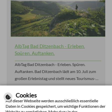
AlbTag Bad Ditzenbach - Erleben.
Spüren. Auftanken.
AlbTag Bad Ditzenbach - Erleben. Spüren.
Auftanken. Bad Ditzenbach lädt am 10. Juli zum
großen Erlebnistag und stellt neues Tourismus-
Cookies
und Lebensraumkonzept vor.
Auf dieser Webseite werden ausschließlich essentielle
weiterlesen
Daten in Cookies gespeichert, um wichtige Funktionen der
Website zu ermöglichen. Mehr dazu in der