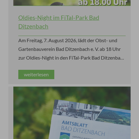
Oldies-Night im FiTal-Park Bad
Ditzenbach
Am Freitag, 7. August 2026, lädt der Obst- und
Gartenbauverein Bad Ditzenbach e. V. ab 18 Uhr
zur Oldies-Night in den FiTal-Park Bad Ditzenbach
ein. Die Gäste erwartet ein stimmungsvoller
weiterlesen
Sommerabend mit den größten Hits der 60er-,
70er- und 80er-Jahre, Live-Musik von Käppe alias
„Pink Panther“ und einem Special Guest sowie
leckeren Speisen und kühlen Getränken.