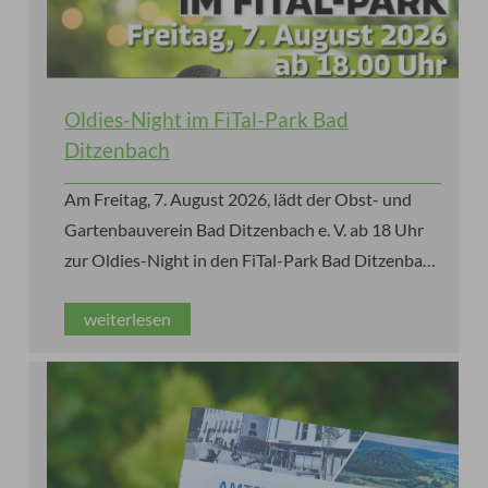
Oldies-Night im FiTal-Park Bad
Ditzenbach
Am Freitag, 7. August 2026, lädt der Obst- und
Gartenbauverein Bad Ditzenbach e. V. ab 18 Uhr
zur Oldies-Night in den FiTal-Park Bad Ditzenbach
ein. Die Gäste erwartet ein stimmungsvoller
weiterlesen
Sommerabend mit den größten Hits der 60er-,
70er- und 80er-Jahre, Live-Musik von Käppe alias
„Pink Panther“ und einem Special Guest sowie
leckeren Speisen und kühlen Getränken.