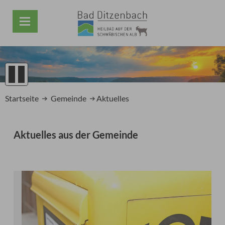
1
2
Startseite
Gemeinde
Aktuelles
3
4
5
Aktuelles aus der Gemeinde
Prev
Next