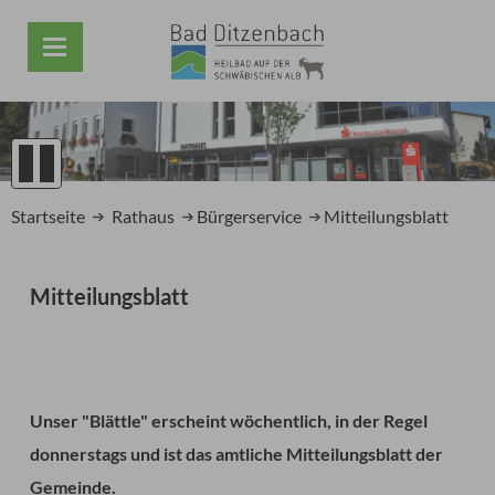
1
2
Startseite
Rathaus
Bürgerservice
Mitteilungsblatt
3
4
5
Mitteilungsblatt
Prev
Next
Unser "Blättle" erscheint wöchentlich, in der Regel
donnerstags und ist das amtliche Mitteilungsblatt der
Gemeinde.