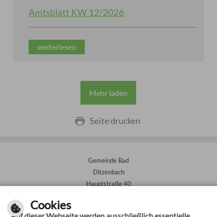
Amtsblatt KW 12/2026
weiterlesen
Mehr laden
Seite drucken
Gemeinde Bad
Ditzenbach
Hauptstraße 40
73342 Bad Ditzenbach
Cookies
Auf dieser Webseite werden ausschließlich essentielle