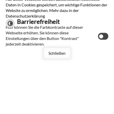
Tel.: 07334 9601-0
Daten in Cookies gespeichert, um wichtige Funktionen der
Fax: 07334 9601-30
Website zu ermöglichen. Mehr dazu in der
E-Mail schreiben
Datenschutzerklärung
Barrierefreiheit
Hier können Sie die Farbkontraste auf dieser
Datenschutzerklärung
Webseite erhöhen. Sie können diese
Impressum
Einstellungen über den Button "Kontrast"
Kontakt
jederzeit deaktivieren.
Inhalt
Barrierefreiheit
Schließen
Leichte Sprache
Gebärdensprache