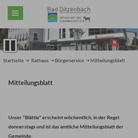
1
2
Startseite
Rathaus
Bürgerservice
Mitteilungsblatt
3
4
5
Mitteilungsblatt
Prev
Next
Unser "Blättle" erscheint wöchentlich, in der Regel
donnerstags und ist das amtliche Mitteilungsblatt der
Gemeinde.