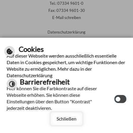
Tel.: 07334 9601-0
Fax: 07334 9601-30
E-Mail schreiben
Datenschutzerklärung
Impressum
Kontakt
Cookies
Inhalt
Auf dieser Webseite werden ausschließlich essentielle
Barrierefreiheit
Daten in Cookies gespeichert, um wichtige Funktionen der
Website zu ermöglichen. Mehr dazu in der
Leichte Sprache
Datenschutzerklärung
Barrierefreiheit
Gebärdensprache
Hier können Sie die Farbkontraste auf dieser
Webseite erhöhen. Sie können diese
Einstellungen über den Button "Kontrast"
jederzeit deaktivieren.
Schließen