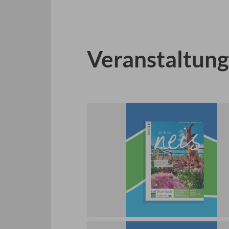
3
4
5
Prev
Next
Veranstaltun