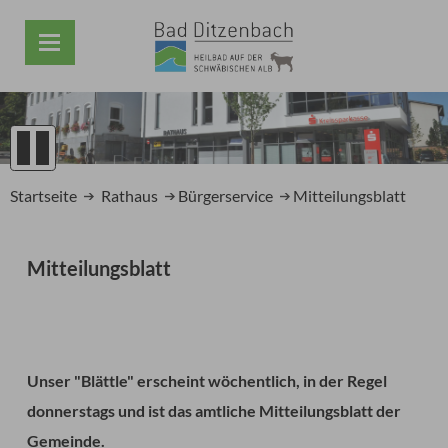
1
2
Startseite
Rathaus
Bürgerservice
Mitteilungsblatt
3
4
5
Mitteilungsblatt
Prev
Next
Unser "Blättle" erscheint wöchentlich, in der Regel
donnerstags und ist das amtliche Mitteilungsblatt der
Gemeinde.