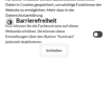
Tel.: 07334 9601-0
Daten in Cookies gespeichert, um wichtige Funktionen der
Fax: 07334 9601-30
Website zu ermöglichen. Mehr dazu in der
E-Mail schreiben
Datenschutzerklärung
Barrierefreiheit
Hier können Sie die Farbkontraste auf dieser
Datenschutzerklärung
Webseite erhöhen. Sie können diese
Impressum
Einstellungen über den Button "Kontrast"
Kontakt
jederzeit deaktivieren.
Inhalt
Barrierefreiheit
Schließen
Leichte Sprache
Gebärdensprache