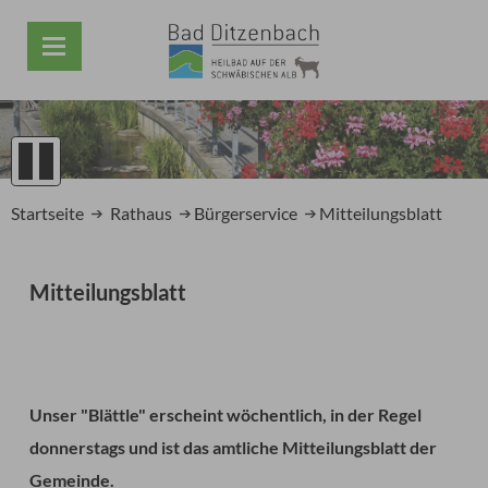
1
2
Startseite
Rathaus
Bürgerservice
Mitteilungsblatt
3
4
5
Mitteilungsblatt
Prev
Next
Unser "Blättle" erscheint wöchentlich, in der Regel
donnerstags und ist das amtliche Mitteilungsblatt der
Gemeinde.