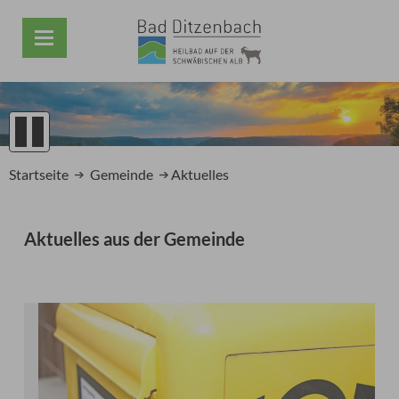
1
2
Startseite
Gemeinde
Aktuelles
3
4
5
Aktuelles aus der Gemeinde
Prev
Next