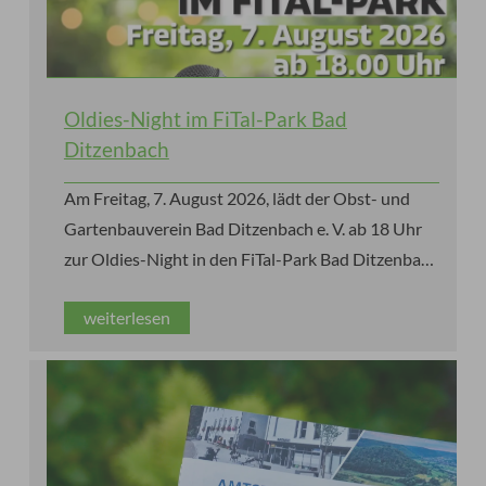
Oldies-Night im FiTal-Park Bad
Ditzenbach
Am Freitag, 7. August 2026, lädt der Obst- und
Gartenbauverein Bad Ditzenbach e. V. ab 18 Uhr
zur Oldies-Night in den FiTal-Park Bad Ditzenbach
ein. Die Gäste erwartet ein stimmungsvoller
weiterlesen
Sommerabend mit den größten Hits der 60er-,
70er- und 80er-Jahre, Live-Musik von Käppe alias
„Pink Panther“ und einem Special Guest sowie
leckeren Speisen und kühlen Getränken.