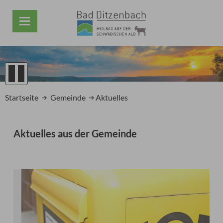
1
2
Startseite
Gemeinde
Aktuelles
3
4
5
Aktuelles aus der Gemeinde
Prev
Next