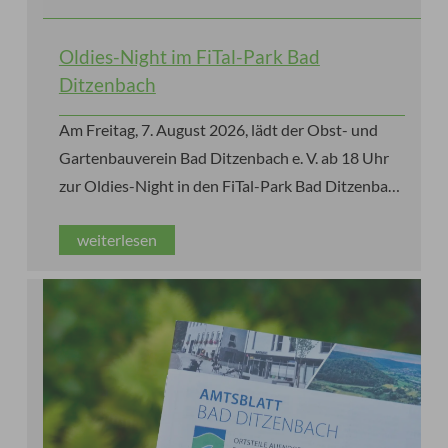
Oldies-Night im FiTal-Park Bad
Ditzenbach
Am Freitag, 7. August 2026, lädt der Obst- und
Gartenbauverein Bad Ditzenbach e. V. ab 18 Uhr
zur Oldies-Night in den FiTal-Park Bad Ditzenbach
ein. Die Gäste erwartet ein stimmungsvoller
weiterlesen
Sommerabend mit den größten Hits der 60er-,
70er- und 80er-Jahre, Live-Musik von Käppe alias
„Pink Panther“ und einem Special Guest sowie
leckeren Speisen und kühlen Getränken.