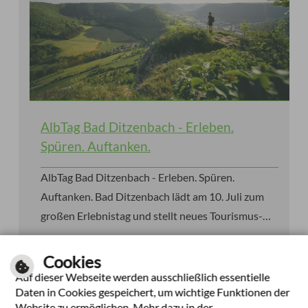
AlbTag Bad Ditzenbach - Erleben.
Spüren. Auftanken.
AlbTag Bad Ditzenbach - Erleben. Spüren.
Auftanken. Bad Ditzenbach lädt am 10. Juli zum
großen Erlebnistag und stellt neues Tourismus-
Cookies
und Lebensraumkonzept vor.
Auf dieser Webseite werden ausschließlich essentielle
weiterlesen
Daten in Cookies gespeichert, um wichtige Funktionen der
Website zu ermöglichen. Mehr dazu in der