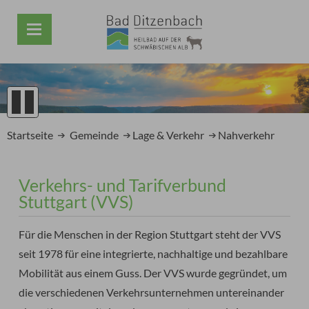
1
2
Startseite
Gemeinde
Lage & Verkehr
Nahverkehr
3
4
5
Verkehrs- und Tarifverbund
Prev
Next
Stuttgart (VVS)
Für die Menschen in der Region Stuttgart steht der VVS
seit 1978 für eine integrierte, nachhaltige und bezahlbare
Mobilität aus einem Guss. Der VVS wurde gegründet, um
die verschiedenen Verkehrsunternehmen untereinander