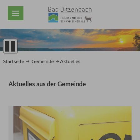
1
2
Startseite
Gemeinde
Aktuelles
3
4
5
Aktuelles aus der Gemeinde
Prev
Next