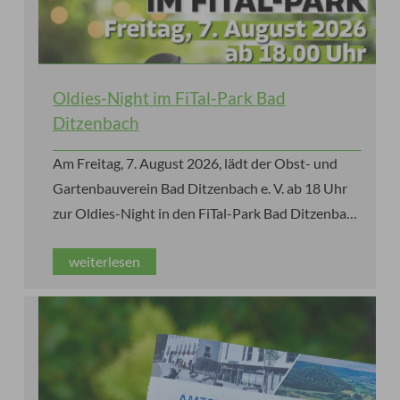
Oldies-Night im FiTal-Park Bad
Ditzenbach
Am Freitag, 7. August 2026, lädt der Obst- und
Gartenbauverein Bad Ditzenbach e. V. ab 18 Uhr
zur Oldies-Night in den FiTal-Park Bad Ditzenbach
ein. Die Gäste erwartet ein stimmungsvoller
weiterlesen
Sommerabend mit den größten Hits der 60er-,
70er- und 80er-Jahre, Live-Musik von Käppe alias
„Pink Panther“ und einem Special Guest sowie
leckeren Speisen und kühlen Getränken.