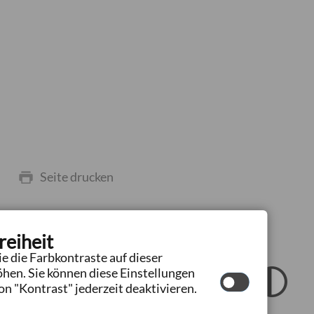
Seite drucken
reiheit
e die Farbkontraste auf dieser
hte Sprache
hen. Sie können diese Einstellungen
n "Kontrast" jederzeit deaktivieren.