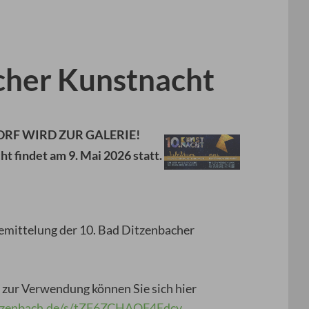
cher Kunstnacht
 DORF WIRD ZUR GALERIE!
cht
findet am
9. Mai 2026
statt.
ssemittelung der 10. Bad Ditzenbacher
zur Verwendung können Sie sich hier
ditzenbach.de/s/tZF6ZCHAQF4Edcy