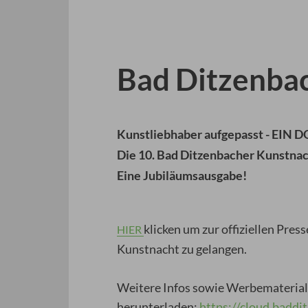
3
4
5
Prev
Next
Bad Ditzenba
Kunstliebhaber aufgepasst - EIN
Die
10. Bad Ditzenbacher Kunstna
Eine Jubiläumsausgabe!
klicken um zur offiziellen Pre
HIER
Kunstnacht zu gelangen.
Weitere Infos sowie Werbematerial 
herunterladen:
https://cloud.bad