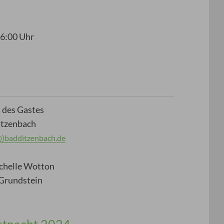
16:00 Uhr
 des Gastes
itzenbach
@)badditzenbach.de
chelle Wotton
Grundstein