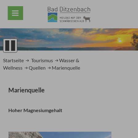
1
2
Startseite
Tourismus
Wasser &
3
Wellness
Quellen
Marienquelle
4
5
Prev
Next
Marienquelle
Hoher Magnesiumgehalt