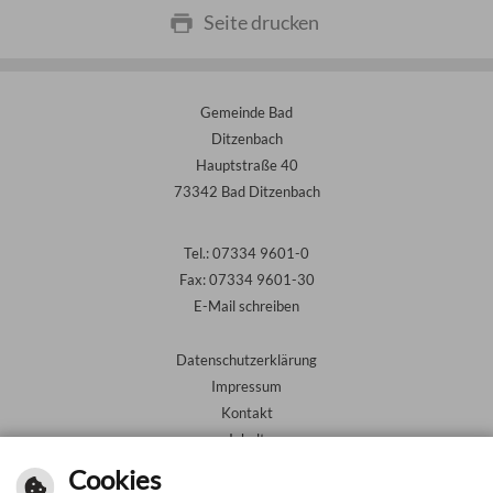
Seite drucken
Gemeinde Bad
Ditzenbach
Hauptstraße 40
73342 Bad Ditzenbach
Tel.: 07334 9601-0
Fax: 07334 9601-30
E-Mail schreiben
Datenschutzerklärung
Impressum
Kontakt
Inhalt
Barrierefreiheit
Cookies