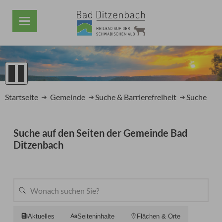
1
2
Startseite
Gemeinde
Suche & Barrierefreiheit
Suche
3
4
5
Suche auf den Seiten der Gemeinde Bad
Prev
Next
Ditzenbach
Aktuelles
Seiteninhalte
Flächen & Orte