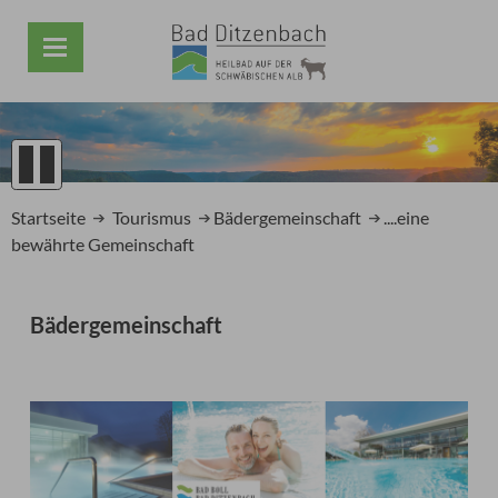
1
2
Startseite
Tourismus
Bädergemeinschaft
....eine
3
bewährte Gemeinschaft
4
5
Prev
Next
Bädergemeinschaft