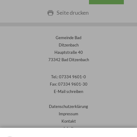
Seite drucken
Gemeinde Bad
Ditzenbach
Hauptstraße 40
73342 Bad Ditzenbach
Tel.: 07334 9601-0
Fax: 07334 9601-30
E-Mail schreiben
Datenschutzerklärung
Impressum
Kontakt
Inhalt
Barrierefreiheit