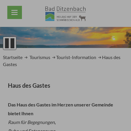
1
2
Startseite
Tourismus
Tourist-Information
Haus des
3
Gastes
4
5
Prev
Next
Haus des Gastes
Das
Haus des Gastes
im Herzen unserer Gemeinde
bietet Ihnen
Raum für Begegnungen
,
Ruhe und Entspannung,