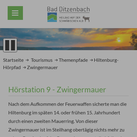
1
2
Startseite
Tourismus
Themenpfade
Hiltenburg-
3
Hörpfad
Zwingermauer
4
5
Prev
Next
Hörstation 9 - Zwingermauer
Nach dem Aufkommen der Feuerwaffen sicherte man die
Hiltenburg im späten 14. oder frühen 15. Jahrhundert
durch einen zweiten Mauerring. Von dieser
Zwingermauer ist im Steilhang obertägig nichts mehr zu