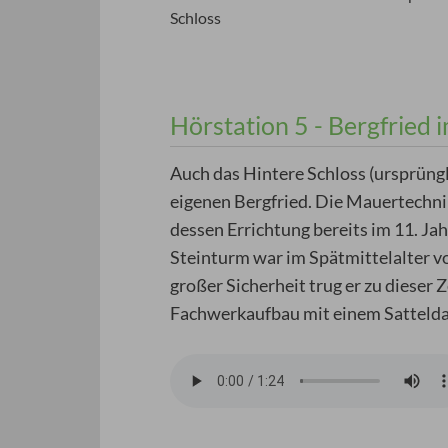
3
Schloss
4
5
Prev
Next
Hörstation 5 - Bergfried 
Auch das Hintere Schloss (ursprüngl
eigenen Bergfried. Die Mauertechnik
dessen Errichtung bereits im 11. Ja
Steinturm war im Spätmittelalter 
großer Sicherheit trug er zu dieser
Fachwerkaufbau mit einem Sattelda