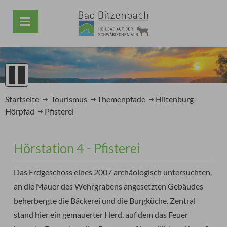
1
2
Startseite
Tourismus
Themenpfade
Hiltenburg-
3
Hörpfad
Pfisterei
4
5
Prev
Next
Hörstation 4 - Pfisterei
Das Erdgeschoss eines 2007 archäologisch untersuchten,
an die Mauer des Wehrgrabens angesetzten Gebäudes
beherbergte die Bäckerei und die Burgküche. Zentral
stand hier ein gemauerter Herd, auf dem das Feuer