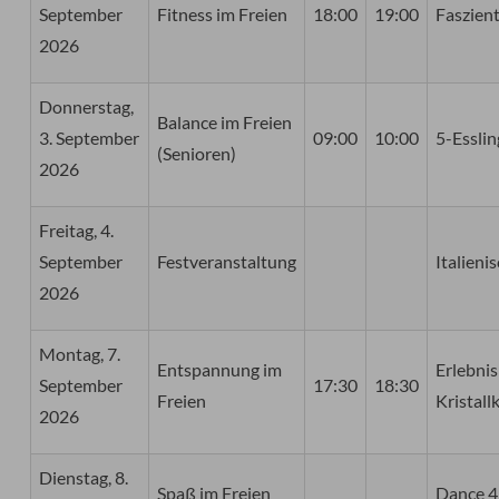
September
Fitness im Freien
18:00
19:00
Faszient
2026
Donnerstag,
Balance im Freien
3. September
09:00
10:00
5-Esslin
(Senioren)
2026
Freitag, 4.
September
Festveranstaltung
Italieni
2026
Montag, 7.
Entspannung im
Erlebnis
September
17:30
18:30
Freien
Kristall
2026
Dienstag, 8.
Spaß im Freien
Dance 4