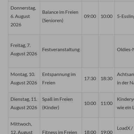
Donnerstag,
Balance im Freien
6. August
09:00
10:00
5-Esslin
(Senioren)
2026
Freitag, 7.
Festveranstaltung
Oldies-
August 2026
Montag, 10.
Entspannung im
Achtsam
17:30
18:30
August 2026
Freien
in der N
Dienstag, 11.
Spaß im Freien
Kindery
10:00
11:00
August 2026
(Kinder)
wie ein
Mittwoch,
LoadX /
12. August
Fitness im Freien
18:00
19:00