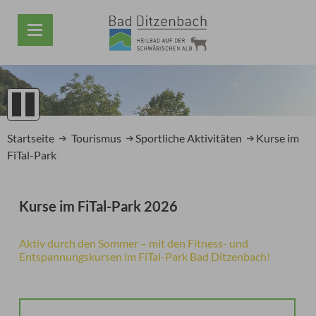
1
2
Startseite
Tourismus
Sportliche Aktivitäten
Kurse im
3
FiTal-Park
4
5
Prev
Next
Kurse im FiTal-Park 2026
Aktiv durch den Sommer – mit den Fitness- und
Entspannungskursen im FiTal-Park Bad Ditzenbach!