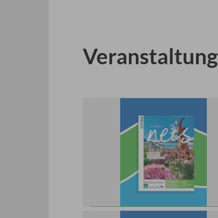
3
4
5
Prev
Next
Veranstaltun