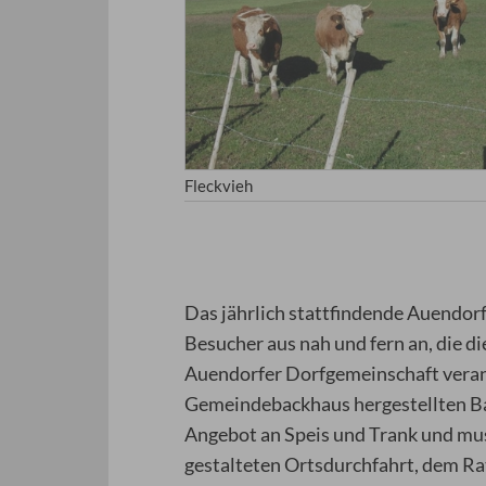
Fleckvieh
Das jährlich stattfindende Auendor
Besucher aus nah und fern an, die 
Auendorfer Dorfgemeinschaft verans
Gemeindebackhaus hergestellten Ba
Angebot an Speis und Trank und mus
gestalteten Ortsdurchfahrt, dem R