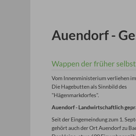
3
4
5
Prev
Next
Auendorf - Ge
Wappen der früher selbs
Vom Innenministerium verliehen im
Die Hagebutten als Sinnbild des
"Hägenmarkdorfes".
Auendorf - Landwirtschaftlich gepr
Seit der Eingemeindung zum 1. Sep
gehört auch der Ort Auendorf zu Ba