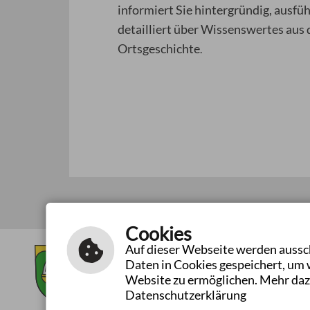
informiert Sie hintergründig, ausfüh
detailliert über Wissenswertes aus 
Ortsgeschichte
.
Cookies
Auf dieser Webseite werden aussch
Gemeinde Bad Ditzenbach
Tel
Daten in Cookies gespeichert, um 
Hauptstraße 40
Fax
Website zu ermöglichen. Mehr daz
73342 Bad Ditzenbach
E-Ma
Datenschutzerklärung