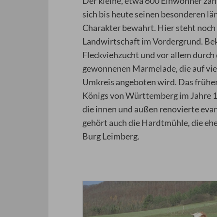
Der kleine, etwa 600 Einwohner zäh
sich bis heute seinen besonderen lä
Charakter bewahrt. Hier steht noch
Landwirtschaft im Vordergrund. Bek
Fleckviehzucht und vor allem durch
gewonnenen Marmelade, die auf vie
Umkreis angeboten wird. Das frühe
Königs von Württemberg im Jahre 1
die innen und außen renovierte eva
gehört auch die Hardtmühle, die e
Burg Leimberg.