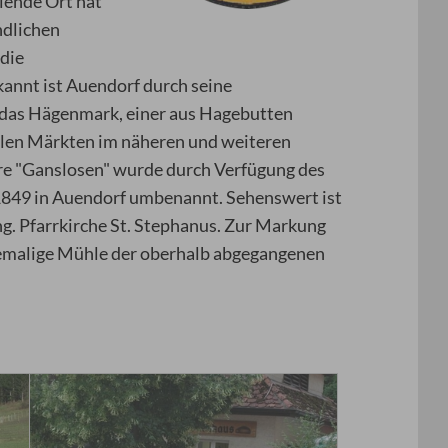
lende Ort hat
ndlichen
 die
annt ist Auendorf durch seine
 das Hägenmark, einer aus Hagebutten
len Märkten im näheren und weiteren
re "Ganslosen" wurde durch Verfügung des
849 in Auendorf umbenannt. Sehenswert ist
ng. Pfarrkirche St. Stephanus. Zur Markung
hemalige Mühle der oberhalb abgegangenen