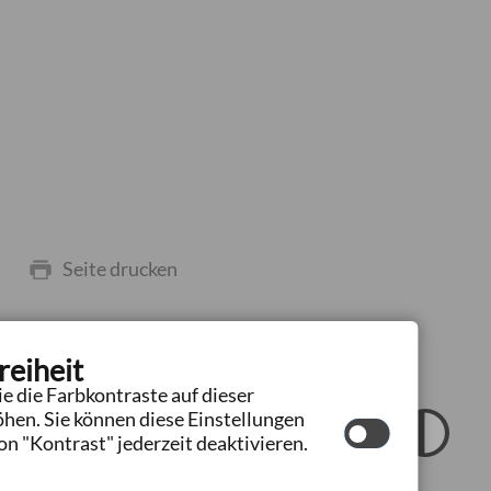
Seite drucken
reiheit
e die Farbkontraste auf dieser
hte Sprache
hen. Sie können diese Einstellungen
n "Kontrast" jederzeit deaktivieren.